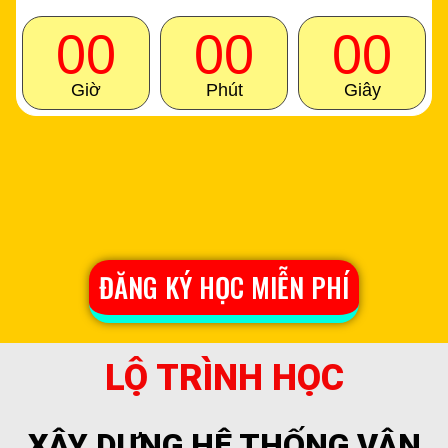
00
00
00
Giờ
Phút
Giây
Học Webinar qua Zoom
Thời gian: 8:00 - 22:00
Thầy Huỳnh Ngọc Thanh
ĐĂNG KÝ HỌC MIỄN PHÍ
LỘ TRÌNH HỌC
XÂY DỰNG HỆ THỐNG VẬN