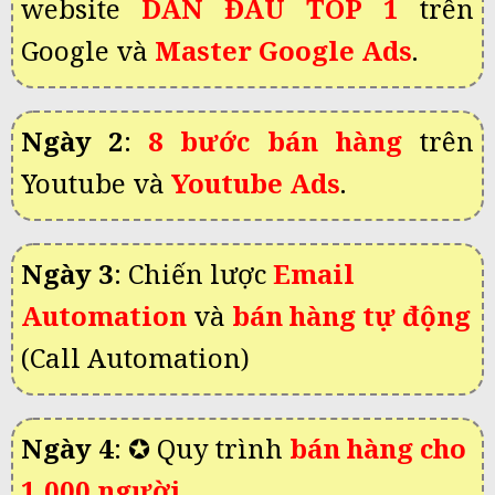
website
DẪN ĐẦU TOP 1
trên
Google v
à
Master Google Ads
.
Ngày 2
:
8 bước
bán hàng
trên
Youtube và
Youtube Ads
.
Ngày 3
: Chiến lược
Email
Automation
và
bán hàng tự động
(Call Automation)
Ngày 4
:
✪ Quy trình
bán hàng cho
1.000 người