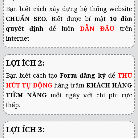
Bạn biết cách xây dựng hệ thống website
CHUẨN SEO
. Biết được bí mật
10 đòn
quyết định
để luôn
DẪN ĐẦU
trên
internet
LỢI ÍCH 2:
Bạn biết cách tạo
Form đăng ký
để
THU
HÚT TỰ ĐỘNG
hàng trăm
KHÁCH HÀNG
TIỀM NĂNG
mỗi ngày với chi phí cực
thấp.
LỢI ÍCH 3: