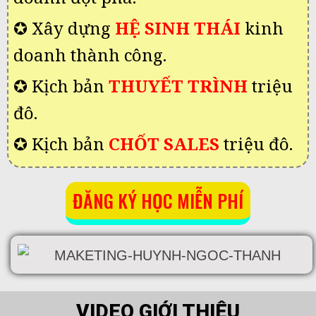
✪ Xây dựng
HỆ SINH THÁI
kinh
doanh thành công.
✪ Kịch bản
THUYẾT TRÌNH
triệu
đô.
✪ Kịch bản
CHỐT SALES
triệu đô.
ĐĂNG KÝ HỌC MIỄN PHÍ
VIDEO GIỚI THIỆU