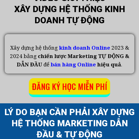
XÂY DỰNG HỆ THỐNG KINH
DOANH TỰ ĐỘNG
Xây dựng hệ thống
kinh doanh Online
2023 &
2024 bằng
chiến lược Marketing TỰ ĐỘNG &
DẪN ĐẦU
để
bán hàng Online
hiệu quả
.
ĐĂNG KÝ HỌC MIỄN PHÍ
LÝ DO BẠN CẦN PHẢI XÂY DỰNG
HỆ THỐNG MARKETING DẪN
ĐẦU & TỰ ĐỘNG