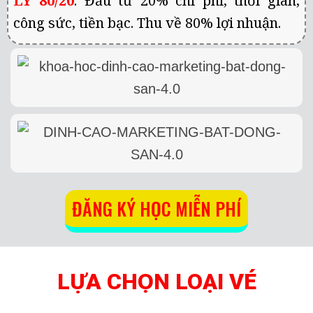
LÝ 80/20
. Đầu tư 20% chi phí, thời gian,
công sức, tiền bạc. Thu về 80% lợi nhuận.
ĐĂNG KÝ HỌC MIỄN PHÍ
LỰA CHỌN LOẠI VÉ