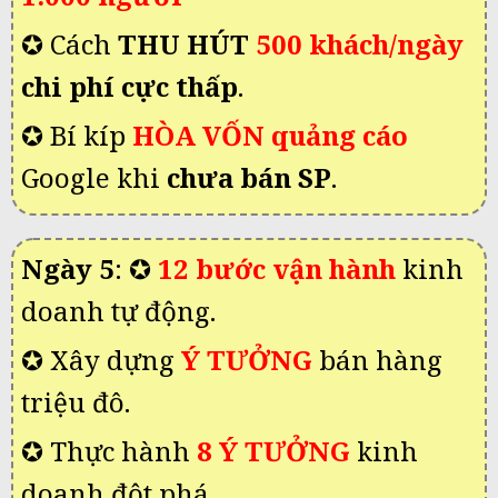
✪ Cách
THU HÚT
500
khách/ngày
chi phí cực thấp
.
✪ Bí kíp
HÒA VỐN
quảng cáo
Google khi
chưa bán SP
.
Ngày 5
:
✪
12 bước vận hành
kinh
doanh tự động.
✪ Xây dựng
Ý TƯỞNG
bán hàng
triệu đô.
✪ Thực hành
8 Ý TƯỞNG
kinh
doanh đột phá.