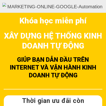
Khóa học miễn phí
XÂY DỰNG HỆ THỐNG KINH
DOANH TỰ ĐỘNG
GIÚP BẠN DẪN ĐẦU TRÊN
INTERNET VÀ VẬN HÀNH KINH
DOANH TỰ ĐỘNG
Thời gian ưu đãi còn