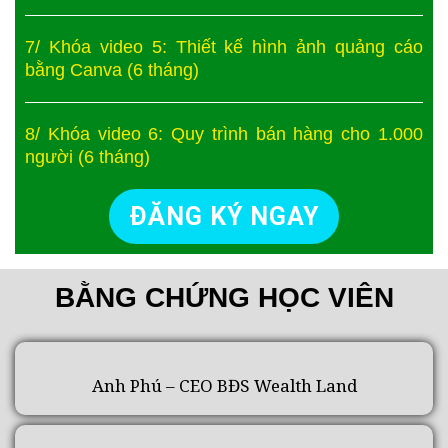
7/ Khóa video 5: Thiết kế hình ảnh quảng cáo
bằng Canva (6 tháng)
8/ Khóa video 6: Quy trình bán hàng cho 1.000
người (6 tháng)
ĐĂNG KÝ NGAY
BẰNG CHỨNG HỌC VIÊN
Anh Phú – CEO BĐS Wealth Land