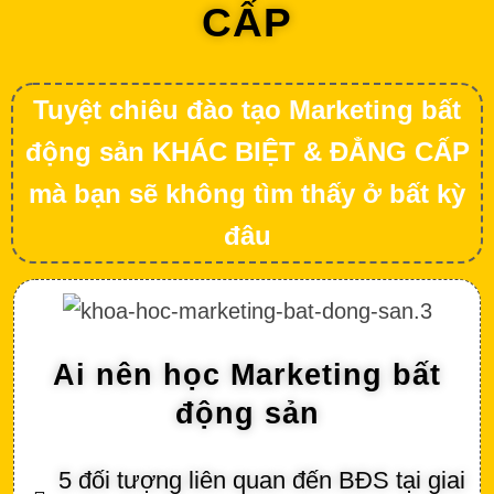
CẤP
Tuyệt chiêu đào tạo Marketing bất
động sản KHÁC BIỆT & ĐẲNG CẤP
mà bạn sẽ không tìm thấy ở bất kỳ
đâu
Ai nên học Marketing bất
động sản
5 đối tượng liên quan đến BĐS tại giai