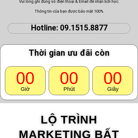
Vui lòng ghi đúng số điện thoại & Email để nhận lịch học.
Thông tin của bạn được bảo mật 100%
Hotline: 09.1515.8877
Thời gian ưu đãi còn
00
00
00
Giờ
Phút
Giây
LỘ TRÌNH
MARKETING BẤT