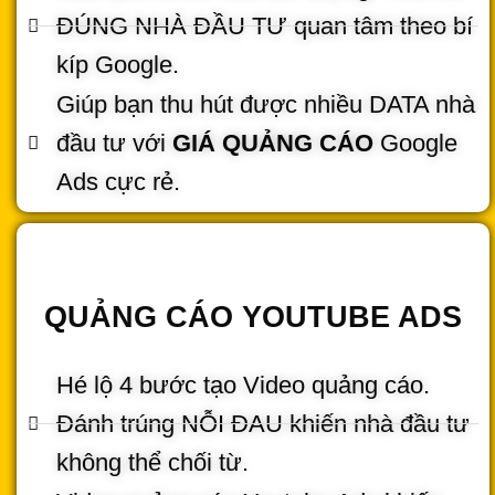
ĐÚNG NHÀ ĐẦU TƯ quan tâm theo bí
kíp Google.
Giúp bạn thu hút được nhiều DATA nhà
đầu tư với
GIÁ QUẢNG CÁO
Google
Ads cực rẻ.
QUẢNG CÁO YOUTUBE ADS
Hé lộ 4 bước tạo Video quảng cáo.
Đánh trúng NỖI ĐAU khiến nhà đầu tư
không thể chối từ.