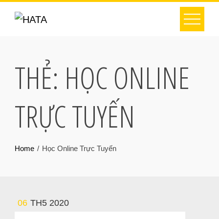
THẺ:
HỌC ONLINE
TRỰC TUYẾN
Home
Học Online Trực Tuyến
06
TH5 2020