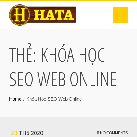
THẺ:
KHÓA HỌC
SEO WEB ONLINE
Home
Khóa Học SEO Web Online
23
TH5 2020
NO COMMENTS